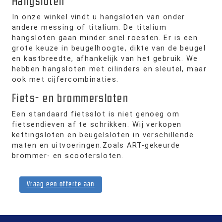
Hangsloten
In onze winkel vindt u hangsloten van onder
andere messing of titalium. De titalium
hangsloten gaan minder snel roesten. Er is een
grote keuze in beugelhoogte, dikte van de beugel
en kastbreedte, afhankelijk van het gebruik. We
hebben hangsloten met cilinders en sleutel, maar
ook met cijfercombinaties.
Fiets- en brommersloten
Een standaard fietsslot is niet genoeg om
fietsendieven af te schrikken. Wij verkopen
kettingsloten en beugelsloten in verschillende
maten en uitvoeringen.Zoals ART-gekeurde
brommer- en scootersloten.
Vraag een offerte aan