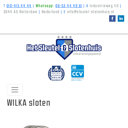
T
010-415 44 44
|
Whatsapp:
06-53 44 49 61
|
A
Industrieweg 113
|
3044 AS Rotterdam
|
Nederland
|
E
info@sleutel-slotenhuis.nl
WILKA sloten